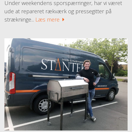
Under weekendens sporspærringer, har vi været
ude at repareret rækværk og pressegitter på
strækninge...
Læs mere