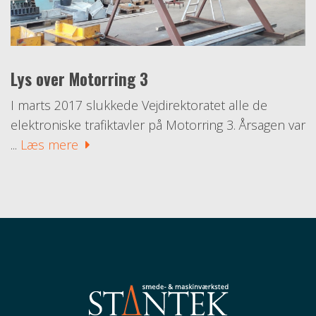
Lys over Motorring 3
I marts 2017 slukkede Vejdirektoratet alle de
elektroniske trafiktavler på Motorring 3. Årsagen var
...
Læs mere