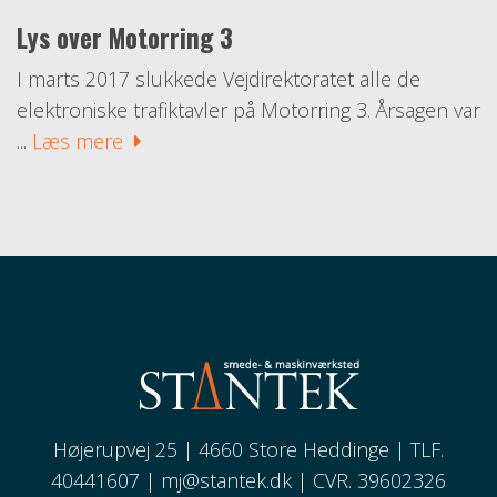
Lys over Motorring 3
I marts 2017 slukkede Vejdirektoratet alle de
elektroniske trafiktavler på Motorring 3. Årsagen var
...
Læs mere
Højerupvej 25 | 4660 Store Heddinge | TLF.
40441607 |
mj@stantek.dk
| CVR. 39602326