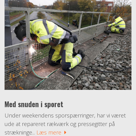
Med snuden i sporet
Under weekendens sporspærringer, har vi været
ude at repareret rækværk og pressegitter på
strækninge...
Læs mere