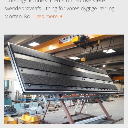
I torsdags kunne vi med stolthed overvære
svendeprøveafslutning for vores dygtige lærling
Morten. Ro...
Læs mere