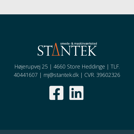
Højerupvej 25 | 4660 Store Heddinge | TLF.
40441607 |
mj@stantek.dk
| CVR. 39602326