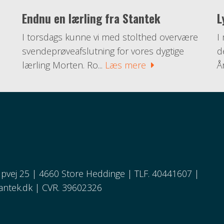
Endnu en lærling fra Stantek
L
i
I torsdags kunne vi med stolthed overvære
I
svendeprøveafslutning for vores dygtige
d
lærling Morten. Ro...
Læs mere
Å
pvej 25 | 4660 Store Heddinge | TLF. 40441607 |
antek.dk
| CVR. 39602326