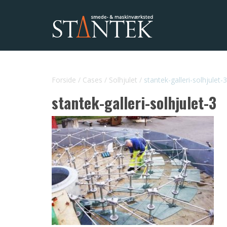
Forside
/
Cases
/
Solhjulet
/
stantek-galleri-solhjulet-3
stantek-galleri-solhjulet-3