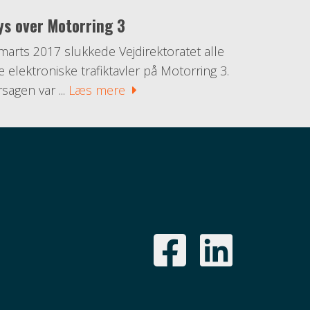
ys over Motorring 3
 marts 2017 slukkede Vejdirektoratet alle
e elektroniske trafiktavler på Motorring 3.
rsagen var ...
Læs mere