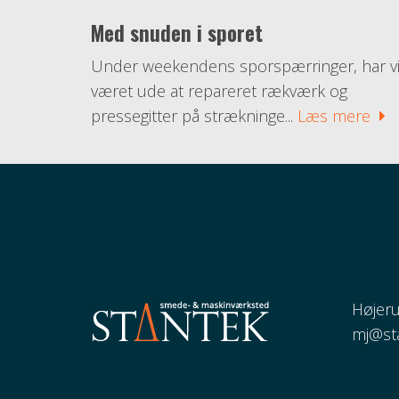
Med snuden i sporet
Under weekendens sporspærringer, har v
været ude at repareret rækværk og
pressegitter på strækninge...
Læs mere
Højeru
mj@st