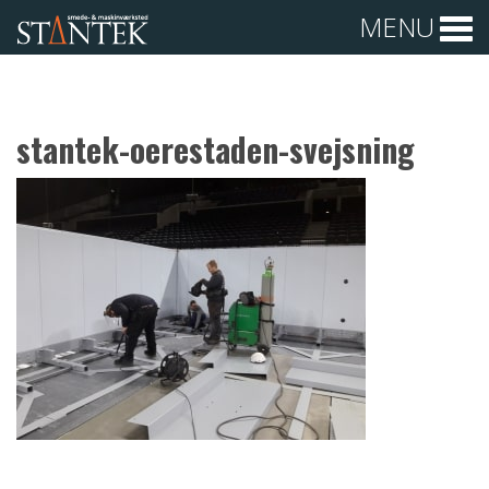
MENU
stantek-oerestaden-svejsning