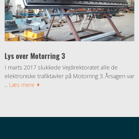
Lys over Motorring 3
I marts 2017 slukkede Vejdirektoratet alle de
elektroniske trafiktavler på Motorring 3. Årsagen var
...
Læs mere