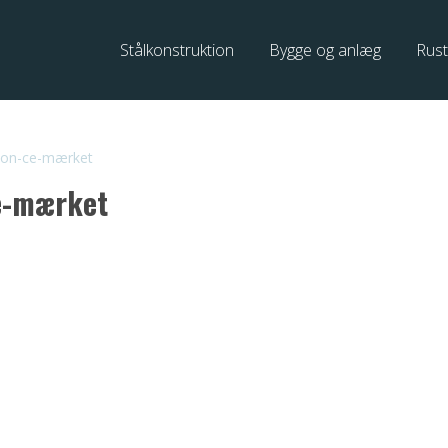
Stålkonstruktion
Bygge og anlæg
Rust
tion-ce-mærket
ce-mærket