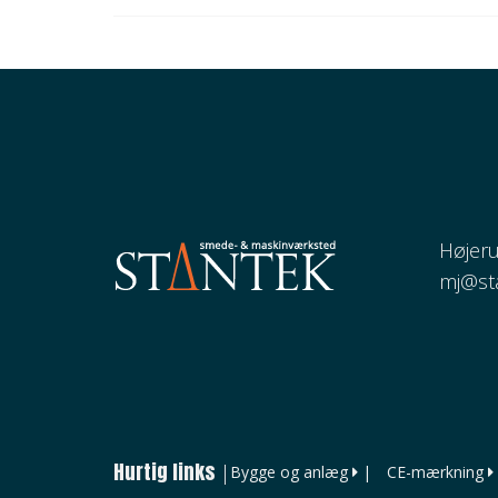
Højeru
mj@st
Hurtig links
|
Bygge og anlæg
|
CE-mærkning