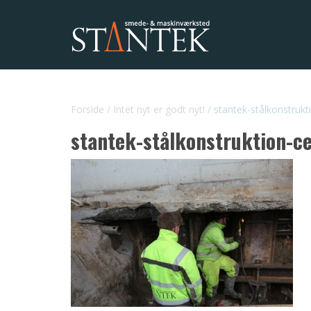
Forside
/
Intet nyt er godt nyt!
/
stantek-stålkonstruk
stantek-stålkonstruktion-