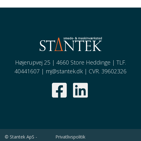
Højerupvej 25 | 4660 Store Heddinge | TLF.
40441607 |
mj@stantek.dk
| CVR. 39602326
© Stantek ApS -
Privatlivspolitik